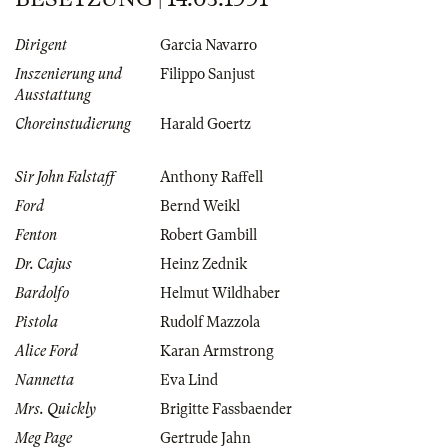
Dirigent
Garcia Navarro
Inszenierung und
Filippo Sanjust
Ausstattung
Choreinstudierung
Harald Goertz
Sir John Falstaff
Anthony Raffell
Ford
Bernd Weikl
Fenton
Robert Gambill
Dr. Cajus
Heinz Zednik
Bardolfo
Helmut Wildhaber
Pistola
Rudolf Mazzola
Alice Ford
Karan Armstrong
Nannetta
Eva Lind
Mrs. Quickly
Brigitte Fassbaender
Meg Page
Gertrude Jahn