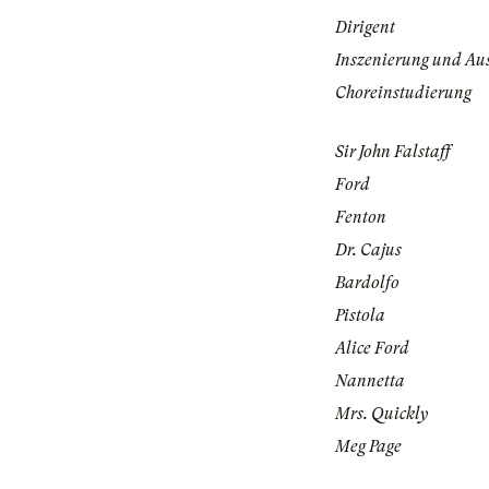
Dirigent
Inszenierung und Au
Choreinstudierung
Sir John Falstaff
Ford
Fenton
Dr. Cajus
Bardolfo
Pistola
Alice Ford
Nannetta
Mrs. Quickly
Meg Page