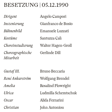
BESETZUNG | 05.12.1990
Dirigent
Angelo Campori
Inszenierung
Gianfranco de Bosio
Bühnenbild
Emanuele Luzzati
Kostüme
Santuzza Calì
Choreinstudierung
Walter Hagen-Groll
Choreographische
Gerlinde Dill
Mitarbeit
Gustaf III.
Bruno Beccaria
René Ankarström
Wolfgang Brendel
Amelia
Rosalind Plowright
Ulrica
Ludmilla Schemtschuk
Oscar
Alida Ferrarini
Christian
John Antoniou