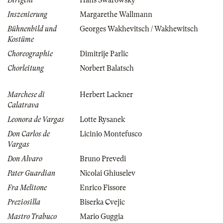
Dirigent
Hans Swarowsky
Inszenierung
Margarethe Wallmann
Bühnenbild und
Georges Wakhevitsch / Wakhewitsch
Kostüme
Choreographie
Dimitrije Parlic
Chorleitung
Norbert Balatsch
Marchese di
Herbert Lackner
Calatrava
Leonora de Vargas
Lotte Rysanek
Don Carlos de
Licinio Montefusco
Vargas
Don Alvaro
Bruno Prevedi
Pater Guardian
Nicolai Ghiuselev
Fra Melitone
Enrico Fissore
Preziosilla
Biserka Cvejic
Mastro Trabuco
Mario Guggia