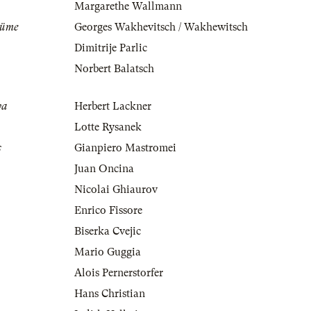
Margarethe Wallmann
tüme
Georges Wakhevitsch / Wakhewitsch
Dimitrije Parlic
Norbert Balatsch
va
Herbert Lackner
Lotte Rysanek
s
Gianpiero Mastromei
Juan Oncina
Nicolai Ghiaurov
Enrico Fissore
Biserka Cvejic
Mario Guggia
Alois Pernerstorfer
Hans Christian