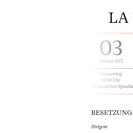
LA
03
Februar 1972
Donnerstag
19:00 Uhr
in italienischer Sprach
BESETZUNG |
Dirigent