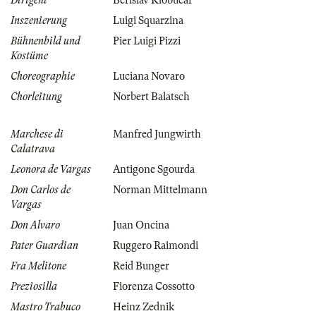
Dirigent
Berislav Klobučar
Inszenierung
Luigi Squarzina
Bühnenbild und
Pier Luigi Pizzi
Kostüme
Choreographie
Luciana Novaro
Chorleitung
Norbert Balatsch
Marchese di
Manfred Jungwirth
Calatrava
Leonora de Vargas
Antigone Sgourda
Don Carlos de
Norman Mittelmann
Vargas
Don Alvaro
Juan Oncina
Pater Guardian
Ruggero Raimondi
Fra Melitone
Reid Bunger
Preziosilla
Fiorenza Cossotto
Mastro Trabuco
Heinz Zednik