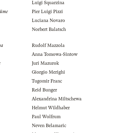
Luigi Squarzina
tüme
Pier Luigi Pizzi
Luciana Novaro
Norbert Balatsch
va
Rudolf Mazzola
Anna Tomowa-Sintow
s
Juri Mazurok
Giorgio Merighi
Tugomir Franc
Reid Bunger
Alexandrina Miltschewa
Helmut Wildhaber
Paul Wolfrum
Neven Belamaric