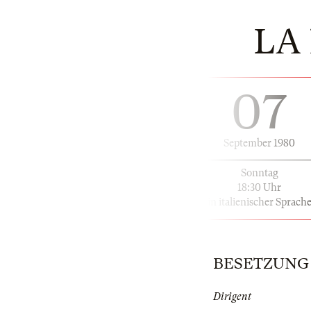
LA
07
September 1980
Sonntag
18:30 Uhr
in italienischer Sprach
BESETZUNG | 
Dirigent