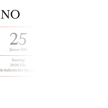
INO
25
Jänner 1981
Sonntag
19:00 Uhr
in italienischer Sprache