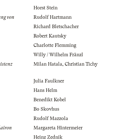
Horst Stein
ung von
Rudolf Hartmann
Richard Bletschacher
Robert Kautsky
Charlotte Flemming
Willy / Wilhelm Fränzl
istenz
Milan Hatala
,
Christian Tichy
Julia Faulkner
Hans Helm
Benedikt Kobel
Bo Skovhus
Rudolf Mazzola
lairon
Margareta Hintermeier
Heinz Zednik