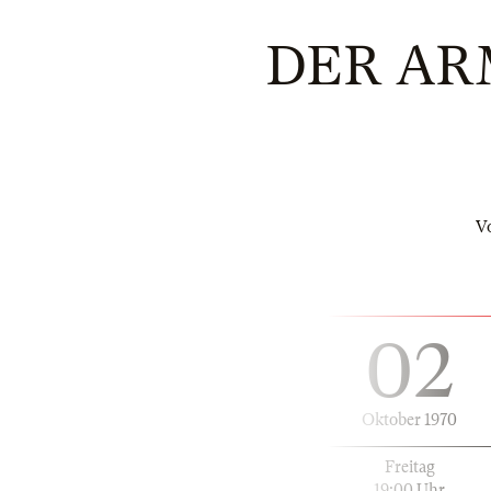
DER AR
V
02
Oktober 1970
Freitag
19:00 Uhr