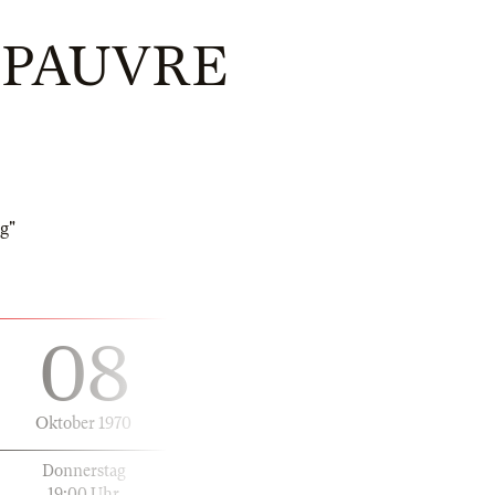
 PAUVRE
g"
08
Oktober 1970
Donnerstag
19:00 Uhr