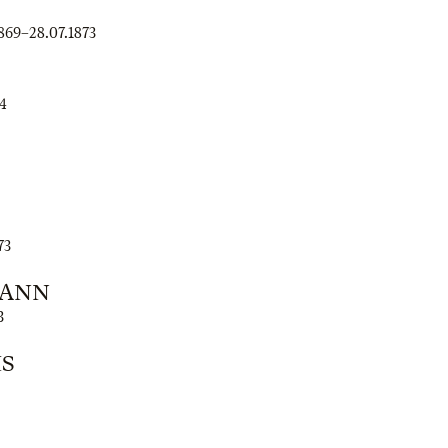
869
–
28.07.1873
4
73
MANN
3
IS