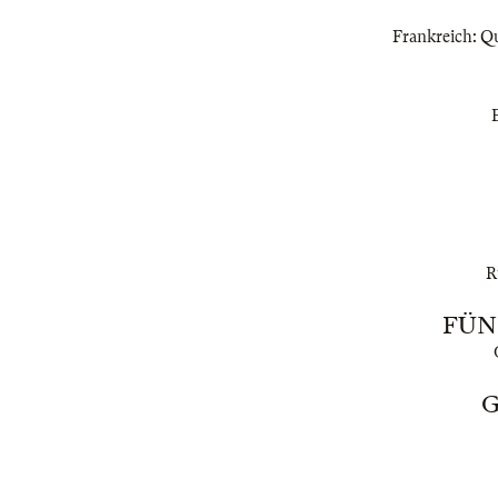
Frankreich: Qua
B
R
FÜN
G