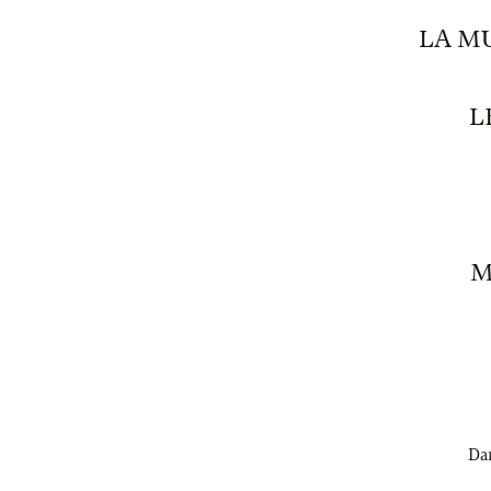
LA MU
L
M
Dan