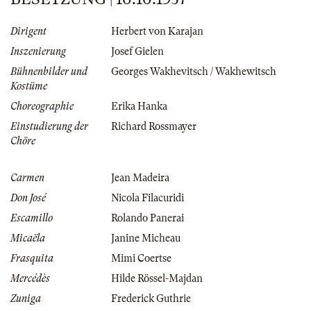
Dirigent
Herbert von Karajan
Inszenierung
Josef Gielen
Bühnenbilder und
Georges Wakhevitsch / Wakhewitsch
Kostüme
Choreographie
Erika Hanka
Einstudierung der
Richard Rossmayer
Chöre
Carmen
Jean Madeira
Don José
Nicola Filacuridi
Escamillo
Rolando Panerai
Micaëla
Janine Micheau
Frasquita
Mimi Coertse
Mercédès
Hilde Rössel-Majdan
Zuniga
Frederick Guthrie