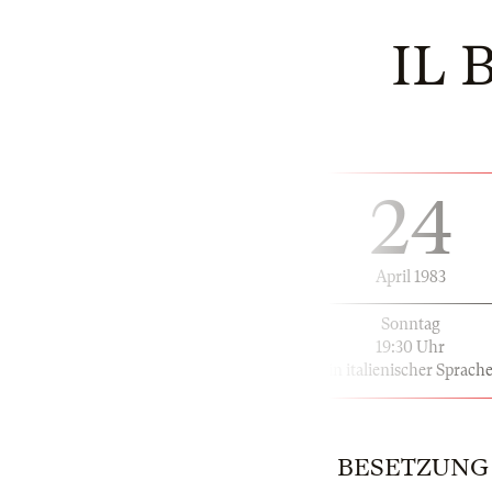
IL 
24
April 1983
Sonntag
19:30 Uhr
in italienischer Sprach
BESETZUNG | 