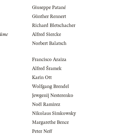
Giuseppe Patané
Günther Rennert
Richard Bletschacher
tüme
Alfred Siercke
Norbert Balatsch
Francisco Araiza
Alfred Šramek
Karin Ott
Wolfgang Brendel
Jewgenij Nesterenko
Noël Ramirez
Nikolaus Simkowsky
Margarethe Bence
Peter Neff