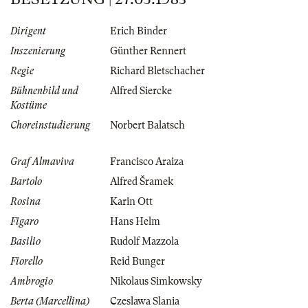
Dirigent
Erich Binder
Inszenierung
Günther Rennert
Regie
Richard Bletschacher
Bühnenbild und
Alfred Siercke
Kostüme
Choreinstudierung
Norbert Balatsch
Graf Almaviva
Francisco Araiza
Bartolo
Alfred Šramek
Rosina
Karin Ott
Figaro
Hans Helm
Basilio
Rudolf Mazzola
Fiorello
Reid Bunger
Ambrogio
Nikolaus Simkowsky
Berta (Marcellina)
Czeslawa Slania