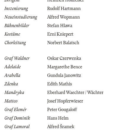
Dirigent
Heinrich Hollreiser
Inszenierung
Rudolf Hartmann
Neueinstudierung
Alfred Wopmann
Bühnenbilder
Stefan Hlawa
Kostüme
Erni Kniepert
Chorleitung
Norbert Balatsch
Graf Waldner
Oskar Czerwenka
Adelaide
Margarethe Bence
Arabella
Gundula Janowitz
Zdenka
Edith Mathis
Mandryka
Eberhard Waechter / Wächter
Matteo
Josef Hopferwieser
Graf Elemér
Peter Gougaloff
Graf Dominik
Hans Helm
Graf Lamoral
Alfred Šramek