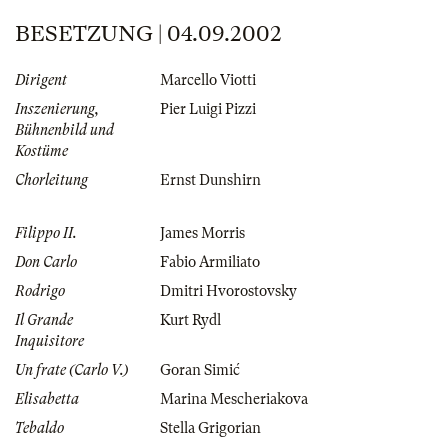
BESETZUNG | 04.09.2002
Dirigent
Marcello Viotti
Inszenierung,
Pier Luigi Pizzi
Bühnenbild und
Kostüme
Chorleitung
Ernst Dunshirn
Filippo II.
James Morris
Don Carlo
Fabio Armiliato
Rodrigo
Dmitri Hvorostovsky
Il Grande
Kurt Rydl
Inquisitore
Un frate (Carlo V.)
Goran Simić
Elisabetta
Marina Mescheriakova
Tebaldo
Stella Grigorian