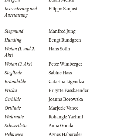
Dirigent
Zubin Mehta
Inszenierung und
Filippo Sanjust
Ausstattung
Siegmund
Manfred Jung
Hunding
Bengt Rundgren
Wotan (1. und 2.
Hans Sotin
Akt)
Wotan (3. Akt)
Peter Wimberger
Sieglinde
Sabine Hass
Brünnhilde
Catarina Ligendza
Fricka
Brigitte Fassbaender
Gerhilde
Joanna Borowska
Ortlinde
Marjorie Vance
Waltraute
Rohangiz Yachmi
Schwertleite
Anna Gonda
Helmwige
Agnes Habereder