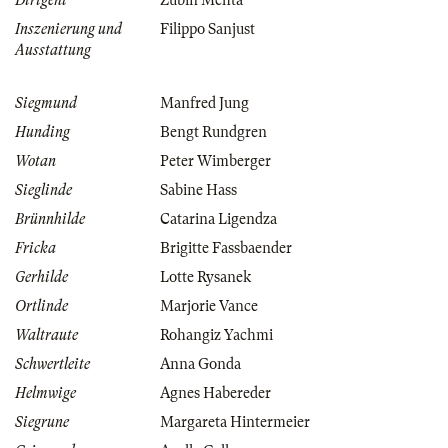
Dirigent
Zubin Mehta
Inszenierung und
Filippo Sanjust
Ausstattung
Siegmund
Manfred Jung
Hunding
Bengt Rundgren
Wotan
Peter Wimberger
Sieglinde
Sabine Hass
Brünnhilde
Catarina Ligendza
Fricka
Brigitte Fassbaender
Gerhilde
Lotte Rysanek
Ortlinde
Marjorie Vance
Waltraute
Rohangiz Yachmi
Schwertleite
Anna Gonda
Helmwige
Agnes Habereder
Siegrune
Margareta Hintermeier