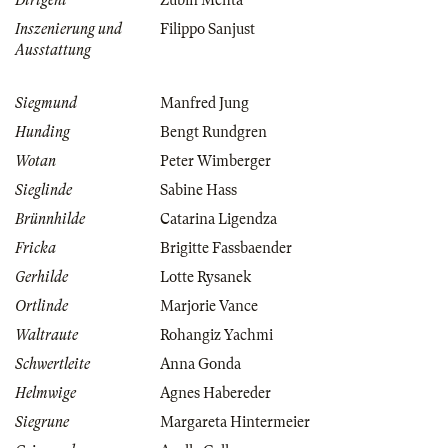
Dirigent
Zubin Mehta
Inszenierung und
Filippo Sanjust
Ausstattung
Siegmund
Manfred Jung
Hunding
Bengt Rundgren
Wotan
Peter Wimberger
Sieglinde
Sabine Hass
Brünnhilde
Catarina Ligendza
Fricka
Brigitte Fassbaender
Gerhilde
Lotte Rysanek
Ortlinde
Marjorie Vance
Waltraute
Rohangiz Yachmi
Schwertleite
Anna Gonda
Helmwige
Agnes Habereder
Siegrune
Margareta Hintermeier