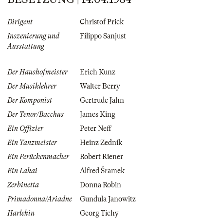
Dirigent
Christof Prick
Inszenierung und
Filippo Sanjust
Ausstattung
Der Haushofmeister
Erich Kunz
Der Musiklehrer
Walter Berry
Der Komponist
Gertrude Jahn
Der Tenor/Bacchus
James King
Ein Offizier
Peter Neff
Ein Tanzmeister
Heinz Zednik
Ein Perückenmacher
Robert Riener
Ein Lakai
Alfred Šramek
Zerbinetta
Donna Robin
Primadonna/Ariadne
Gundula Janowitz
Harlekin
Georg Tichy