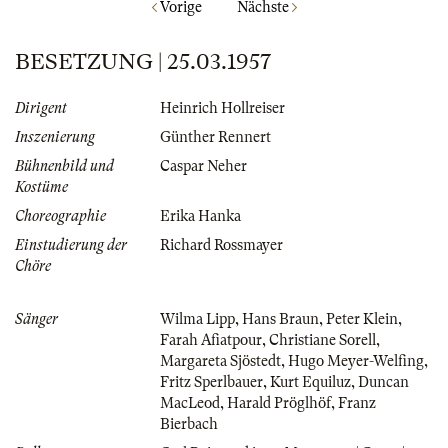
Vorige
Nächste
BESETZUNG | 25.03.1957
Dirigent
Heinrich Hollreiser
Inszenierung
Günther Rennert
Bühnenbild und
Caspar Neher
Kostüme
Choreographie
Erika Hanka
Einstudierung der
Richard Rossmayer
Chöre
Sänger
Wilma Lipp
,
Hans Braun
,
Peter Klein
,
Farah Afiatpour
,
Christiane Sorell
,
Margareta Sjöstedt
,
Hugo Meyer-Welfing
,
Fritz Sperlbauer
,
Kurt Equiluz
,
Duncan
MacLeod
,
Harald Pröglhöf
,
Franz
Bierbach