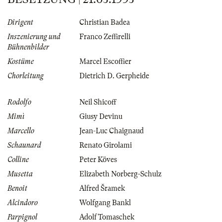
Dirigent
Christian Badea
Inszenierung und
Franco Zeffirelli
Bühnenbilder
Kostüme
Marcel Escoffier
Chorleitung
Dietrich D. Gerpheide
Rodolfo
Neil Shicoff
Mimì
Giusy Devinu
Marcello
Jean-Luc Chaignaud
Schaunard
Renato Girolami
Colline
Peter Köves
Musetta
Elizabeth Norberg-Schulz
Benoit
Alfred Šramek
Alcindoro
Wolfgang Bankl
Parpignol
Adolf Tomaschek