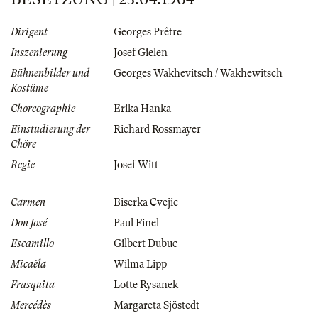
Dirigent
Georges Prêtre
Inszenierung
Josef Gielen
Bühnenbilder und
Georges Wakhevitsch / Wakhewitsch
Kostüme
Choreographie
Erika Hanka
Einstudierung der
Richard Rossmayer
Chöre
Regie
Josef Witt
Carmen
Biserka Cvejic
Don José
Paul Finel
Escamillo
Gilbert Dubuc
Micaëla
Wilma Lipp
Frasquita
Lotte Rysanek
Mercédès
Margareta Sjöstedt