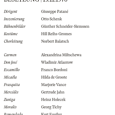
Dirigent
Giuseppe Patané
Inszenierung
Otto Schenk
Bühnenbilder
Günther Schneider-Siemssen
Kostüme
Hill Reihs-Gromes
Chorleitung
Norbert Balatsch
Carmen
Alexandrina Miltschewa
Don José
Wladimir Atlantow
Escamillo
Franco Bordoni
Micaëla
Hilda de Groote
Frasquita
Marjorie Vance
Mercédès
Gertrude Jahn
Zuniga
Heinz Holecek
Moralès
Georg Tichy
Remendado
Kurt Equiluz