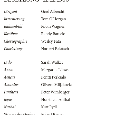
Dirigent
Gerd Albrecht
Inszenierung
Tom O'Horgan
Bühnenbild
Robin Wagner
Kostüme
Randy Barcelo
Choreographie
Wesley Fata
Chorleitung
Norbert Balatsch
Dido
Sarah Walker
Anna
Margarita Lilowa
Aeneas
Pentti Perksalo
Ascanius
Olivera Miljakovic
Pantheus
Peter Wimberger
Iopas
Horst Laubenthal
Narbal
Kurt Rydl
Stimme des Merkur
Robert Riener