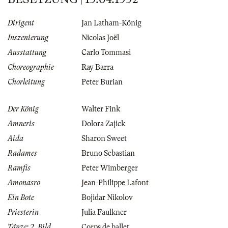
Dirigent
Jan Latham-König
Inszenierung
Nicolas Joël
Ausstattung
Carlo Tommasi
Choreographie
Ray Barra
Chorleitung
Peter Burian
Der König
Walter Fink
Amneris
Dolora Zajick
Aida
Sharon Sweet
Radames
Bruno Sebastian
Ramfis
Peter Wimberger
Amonasro
Jean-Philippe Lafont
Ein Bote
Bojidar Nikolov
Priesterin
Julia Faulkner
Tänze: 2. Bild
Corps de ballet