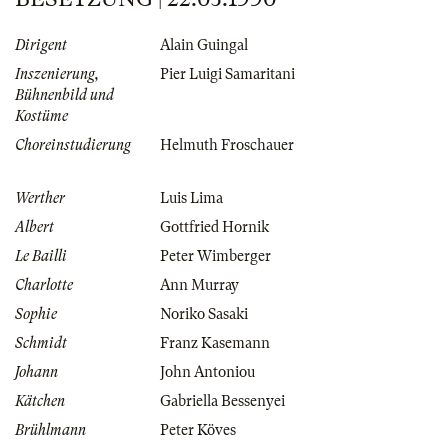
Dirigent
Alain Guingal
Inszenierung,
Pier Luigi Samaritani
Bühnenbild und
Kostüme
Choreinstudierung
Helmuth Froschauer
Werther
Luis Lima
Albert
Gottfried Hornik
Le Bailli
Peter Wimberger
Charlotte
Ann Murray
Sophie
Noriko Sasaki
Schmidt
Franz Kasemann
Johann
John Antoniou
Kätchen
Gabriella Bessenyei
Brühlmann
Peter Köves