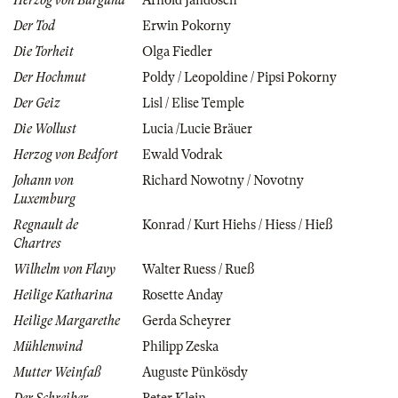
Herzog von Burgund
Arnold Jandosch
Der Tod
Erwin Pokorny
Die Torheit
Olga Fiedler
Der Hochmut
Poldy / Leopoldine / Pipsi Pokorny
Der Geiz
Lisl / Elise Temple
Die Wollust
Lucia /Lucie Bräuer
Herzog von Bedfort
Ewald Vodrak
Johann von
Richard Nowotny / Novotny
Luxemburg
Regnault de
Konrad / Kurt Hiehs / Hiess / Hieß
Chartres
Wilhelm von Flavy
Walter Ruess / Rueß
Heilige Katharina
Rosette Anday
Heilige Margarethe
Gerda Scheyrer
Mühlenwind
Philipp Zeska
Mutter Weinfaß
Auguste Pünkösdy