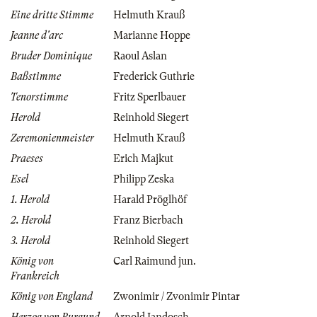
Eine dritte Stimme
Helmuth Krauß
Jeanne d'arc
Marianne Hoppe
Bruder Dominique
Raoul Aslan
Baßstimme
Frederick Guthrie
Tenorstimme
Fritz Sperlbauer
Herold
Reinhold Siegert
Zeremonienmeister
Helmuth Krauß
Praeses
Erich Majkut
Esel
Philipp Zeska
1. Herold
Harald Pröglhöf
2. Herold
Franz Bierbach
3. Herold
Reinhold Siegert
König von
Carl Raimund jun.
Frankreich
König von England
Zwonimir / Zvonimir Pintar