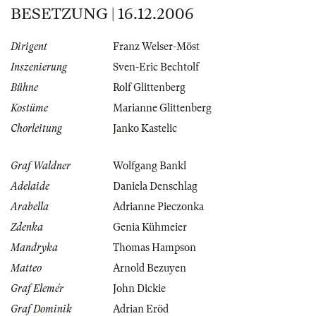
BESETZUNG | 16.12.2006
Dirigent
Franz Welser-Möst
Inszenierung
Sven-Eric Bechtolf
Bühne
Rolf Glittenberg
Kostüme
Marianne Glittenberg
Chorleitung
Janko Kastelic
Graf Waldner
Wolfgang Bankl
Adelaide
Daniela Denschlag
Arabella
Adrianne Pieczonka
Zdenka
Genia Kühmeier
Mandryka
Thomas Hampson
Matteo
Arnold Bezuyen
Graf Elemér
John Dickie
Graf Dominik
Adrian Eröd