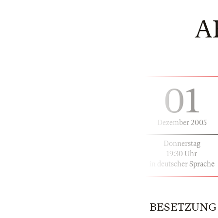
A
01
Dezember 2005
Donnerstag
19:30 Uhr
in deutscher Sprache
BESETZUNG |