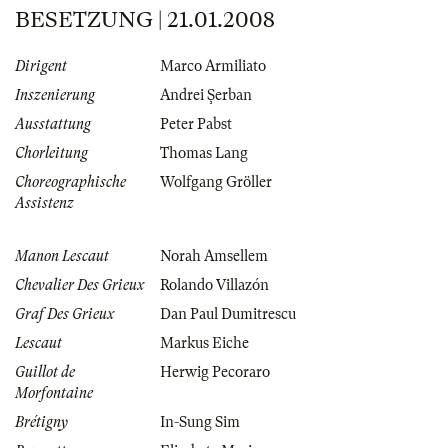
BESETZUNG | 21.01.2008
Dirigent
Marco Armiliato
Inszenierung
Andrei Şerban
Ausstattung
Peter Pabst
Chorleitung
Thomas Lang
Choreographische
Wolfgang Gröller
Assistenz
Manon Lescaut
Norah Amsellem
Chevalier Des Grieux
Rolando Villazón
Graf Des Grieux
Dan Paul Dumitrescu
Lescaut
Markus Eiche
Guillot de
Herwig Pecoraro
Morfontaine
Brétigny
In-Sung Sim