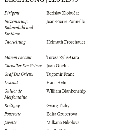
Dirigent
Berislav Klobučar
Inszenierung,
Jean-Pierre Ponnelle
Bühnenbild und
Kostüme
Chorleitung
Helmuth Froschauer
Manon Lescaut
Teresa Zylis-Gara
Chevalier Des Grieux
Juan Oncina
Graf Des Grieux
Tugomir Franc
Lescaut
Hans Helm
Guillot de
William Blankenship
Morfontaine
Brétigny
Georg Tichy
Poussette
Edita Gruberova
Javotte
Milkana Nikolova