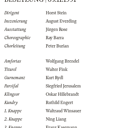
Dirigent
Horst Stein
Inszenierung
August Everding
Ausstattung
Jürgen Rose
Choreographie
Ray Barra
Chorleitung
Peter Burian
Amfortas
Wolfgang Brendel
Titurel
Walter Fink
Gurnemanz
Kurt Rydl
Parsifal
Siegfried Jerusalem
Klingsor
Oskar Hillebrandt
Kundry
Ruthild Engert
1. Knappe
Waltraud Winsauer
2. Knappe
Ning Liang
3. Knappe
Franz Kasemann