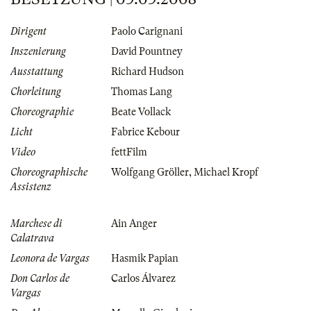
Dirigent
Paolo Carignani
Inszenierung
David Pountney
Ausstattung
Richard Hudson
Chorleitung
Thomas Lang
Choreographie
Beate Vollack
Licht
Fabrice Kebour
Video
fettFilm
Choreographische
Wolfgang Gröller
,
Michael Kropf
Assistenz
Marchese di
Ain Anger
Calatrava
Leonora de Vargas
Hasmik Papian
Don Carlos de
Carlos Álvarez
Vargas