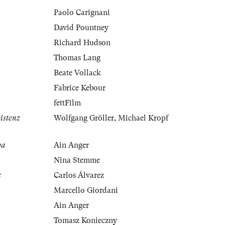
Paolo Carignani
David Pountney
Richard Hudson
Thomas Lang
Beate Vollack
Fabrice Kebour
fettFilm
istenz
Wolfgang Gröller
,
Michael Kropf
va
Ain Anger
Nina Stemme
s
Carlos Álvarez
Marcello Giordani
Ain Anger
Tomasz Konieczny