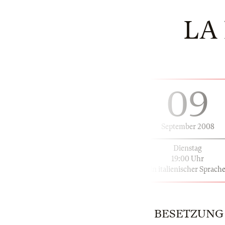
LA
09
September 2008
Dienstag
19:00 Uhr
in italienischer Sprach
BESETZUNG |