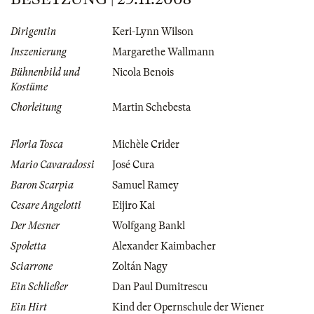
Dirigentin
Keri-Lynn Wilson
Inszenierung
Margarethe Wallmann
Bühnenbild und
Nicola Benois
Kostüme
Chorleitung
Martin Schebesta
Floria Tosca
Michèle Crider
Mario Cavaradossi
José Cura
Baron Scarpia
Samuel Ramey
Cesare Angelotti
Eijiro Kai
Der Mesner
Wolfgang Bankl
Spoletta
Alexander Kaimbacher
Sciarrone
Zoltán Nagy
Ein Schließer
Dan Paul Dumitrescu
Ein Hirt
Kind der Opernschule der Wiener