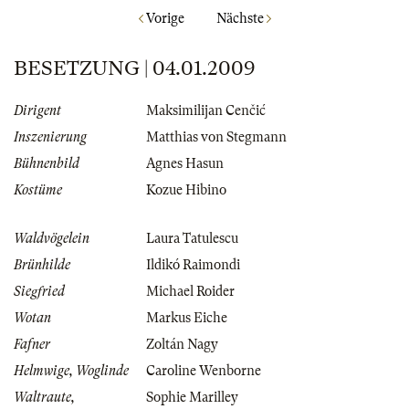
Vorige
Nächste
BESETZUNG | 04.01.2009
Dirigent
Maksimilijan Cenčić
Inszenierung
Matthias von Stegmann
Bühnenbild
Agnes Hasun
Kostüme
Kozue Hibino
Waldvögelein
Laura Tatulescu
Brünhilde
Ildikó Raimondi
Siegfried
Michael Roider
Wotan
Markus Eiche
Fafner
Zoltán Nagy
Helmwige, Woglinde
Caroline Wenborne
Waltraute,
Sophie Marilley