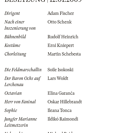
Dirigent
Adam Fischer
Nach einer
Otto Schenk
Inszenierung von
Bühnenbild
Rudolf Heinrich
Kostüme
Erni Kniepert
Chorleitung
Martin Schebesta
Die Feldmarschallin
Soile Isokoski
Der Baron Ochs auf
Lars Woldt
Lerchenau
Octavian
Elīna Garanča
Herr von Faninal
Oskar Hillebrandt
Sophie
Ileana Tonca
Jungfer Marianne
Ildikó Raimondi
Leitmetzerin