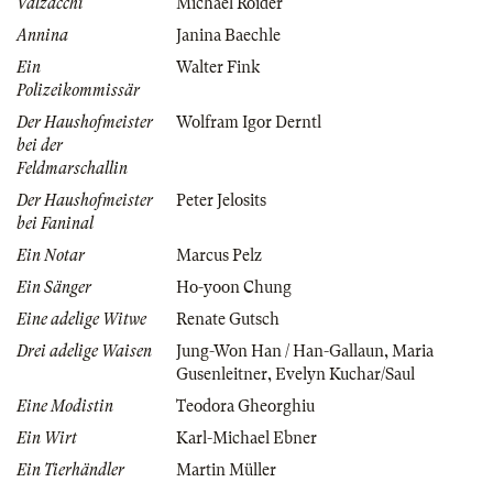
Valzacchi
Michael Roider
Annina
Janina Baechle
Ein
Walter Fink
Polizeikommissär
Der Haushofmeister
Wolfram Igor Derntl
bei der
Feldmarschallin
Der Haushofmeister
Peter Jelosits
bei Faninal
Ein Notar
Marcus Pelz
Ein Sänger
Ho-yoon Chung
Eine adelige Witwe
Renate Gutsch
Drei adelige Waisen
Jung-Won Han / Han-Gallaun
,
Maria
Gusenleitner
,
Evelyn Kuchar/Saul
Eine Modistin
Teodora Gheorghiu
Ein Wirt
Karl-Michael Ebner
Ein Tierhändler
Martin Müller