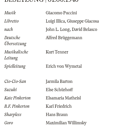
Musik
Giacomo Puccini
Libretto
Luigi Illica
,
Giuseppe Giacosa
nach
John L. Long
,
David Belasco
Deutsche
Alfred Brüggemann
Übersetzung
Musikalische
Kurt Tenner
Leitung
Spielleitung
Erich von Wymetal
Cio-Cio-San
Jarmila Barton
Suzuki
Else Schürhoff
Kate Pinkerton
Elsamaria Matheisl
B.F. Pinkerton
Karl Friedrich
Sharpless
Hans Braun
Goro
Maximilian Willimsky