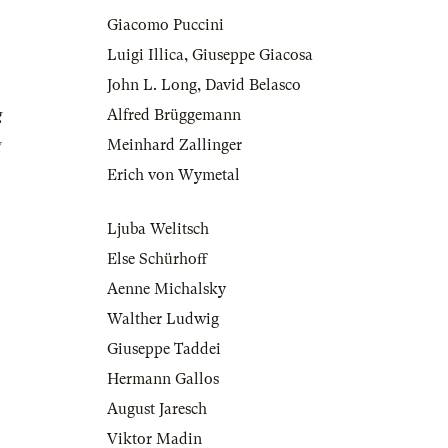
Giacomo Puccini
Luigi Illica
,
Giuseppe Giacosa
John L. Long
,
David Belasco
g
Alfred Brüggemann
g
Meinhard Zallinger
Erich von Wymetal
Ljuba Welitsch
Else Schürhoff
Aenne Michalsky
Walther Ludwig
Giuseppe Taddei
Hermann Gallos
August Jaresch
Viktor Madin