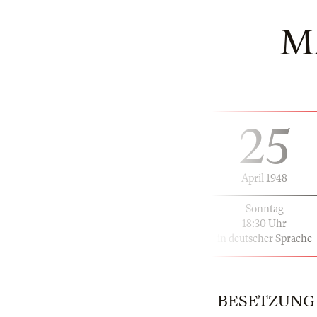
M
25
April 1948
Sonntag
18:30 Uhr
in deutscher Sprache
BESETZUNG | 