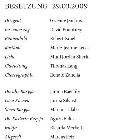
BESETZUNG | 29.03.2009
Dirigent
Graeme Jenkins
Inszenierung
David Pountney
Bühnenbild
Robert Israel
Kostüme
Marie-Jeanne Lecca
Licht
Mimi Jordan Sherin
Chorleitung
Thomas Lang
Choreographie
Renato Zanella
Die alte Buryja
Janina Baechle
Laca Klemeň
Jorma Silvasti
Števa Buryja
Marian Talaba
Die Küsterin Buryja
Agnes Baltsa
Jenůfa
Ricarda Merbeth
Altgesell
Marcus Pelz