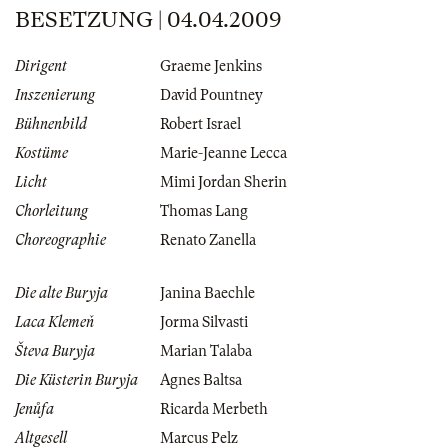
BESETZUNG | 04.04.2009
Dirigent
Graeme Jenkins
Inszenierung
David Pountney
Bühnenbild
Robert Israel
Kostüme
Marie-Jeanne Lecca
Licht
Mimi Jordan Sherin
Chorleitung
Thomas Lang
Choreographie
Renato Zanella
Die alte Buryja
Janina Baechle
Laca Klemeň
Jorma Silvasti
Števa Buryja
Marian Talaba
Die Küsterin Buryja
Agnes Baltsa
Jenůfa
Ricarda Merbeth
Altgesell
Marcus Pelz