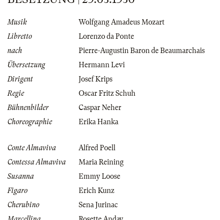
Musik
Wolfgang Amadeus Mozart
Libretto
Lorenzo da Ponte
nach
Pierre-Augustin Baron de Beaumarchais
Übersetzung
Hermann Levi
Dirigent
Josef Krips
Regie
Oscar Fritz Schuh
Bühnenbilder
Caspar Neher
Choreographie
Erika Hanka
Conte Almaviva
Alfred Poell
Contessa Almaviva
Maria Reining
Susanna
Emmy Loose
Figaro
Erich Kunz
Cherubino
Sena Jurinac
Marcellina
Rosette Anday