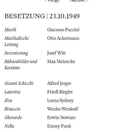
Vorige
Nächste
BESETZUNG | 23.10.1949
Musik
Giacomo Puccini
Musikalische
Otto Ackermann
Leitung
Inszenierung
Josef Witt
Bühnenbilder und
Max Meinecke
Kostüme
Gianni Schicchi
Alfred Jerger
Lauretta
Friedl Riegler
Zita
Lorna Sydney
Rinuccio
Wenko Wenkoff
Gherardo
Erwin Nowaro
Nella
Emmy Funk