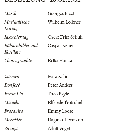
Musik
Georges Bizet
Musikalische
Wilhelm Loibner
Leitung
Inszenierung
Oscar Fritz Schuh
Bühnenbilder und
Caspar Neher
Kostüme
Choreographie
Erika Hanka
Carmen
Mira Kalin
Don José
Peter Anders
Escamillo
Theo Baylé
Micaëla
Elfriede Trötschel
Frasquita
Emmy Loose
Mercédès
Dagmar Hermann
Zuniga
Adolf Vogel