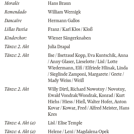
Moralès
Hans Braun
Remendado
William Wernigk
Dancaïre
Hermann Gallos
Lillas Pastia
Franz / Karl Klos / Kloß
Kinderchor:
Wiener Sängerknaben
Tänze: 2. Akt
Julia Drapal
Tänze: 2. Akt
Ilse / Ilsetraud Kopp
,
Eva Kuntschik
,
Anna
/ Anny Glaser
,
Lieselotte / Lisl / Lotte
Wiedermann
,
Elfi / Elfriede Hlinak
,
Linda
/ Sieglinde Zamponi
,
Margarete / Grete /
Mady Weiss / Weiß
Tänze: 2. Akt
Willy Dirtl
,
Richard Nowotny / Novotny
,
Ewald Vondrak/Wondrak
,
Konrad / Kurt
Hiehs / Hiess / Hieß
,
Walter Hofer
,
Anton
Kovar / Kowar
,
Fred / Alfred Meister
,
Hans
Kres
Tänze: 4. Akt (a)
Lisl / Elise Temple
Tänze: 4. Akt (a)
Helene / Leni / Magdalena Opek