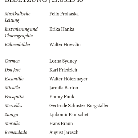
Musikalische
Felix Prohaska
Leitung
Inszenierung und
Erika Hanka
Choreographie
Bühnenbilder
Walter Hoesslin
Carmen
Lorna Sydney
Don José
Karl Friedrich
Escamillo
Walter Höfermayer
Micaëla
Jarmila Barton
Frasquita
Emmy Funk
Mercédès
Gertrude Schuster-Burgstaller
Zuniga
Ljubomir Pantscheff
Moralès
Hans Braun
Remendado
August Jaresch