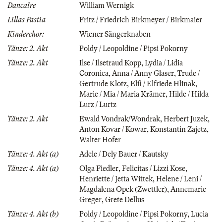
Dancaïre
William Wernigk
Lillas Pastia
Fritz / Friedrich Birkmeyer / Birkmaier
Kinderchor:
Wiener Sängerknaben
Tänze: 2. Akt
Poldy / Leopoldine / Pipsi Pokorny
Tänze: 2. Akt
Ilse / Ilsetraud Kopp
,
Lydia / Lidia
Coronica
,
Anna / Anny Glaser
,
Trude /
Gertrude Klotz
,
Elfi / Elfriede Hlinak
,
Marie / Mia / Maria Krämer
,
Hilde / Hilda
Lurz / Lurtz
Tänze: 2. Akt
Ewald Vondrak/Wondrak
,
Herbert Juzek
,
Anton Kovar / Kowar
,
Konstantin Zajetz
,
Walter Hofer
Tänze: 4. Akt (a)
Adele / Dely Bauer / Kautsky
Tänze: 4. Akt (a)
Olga Fiedler
,
Felicitas / Lizzi Kose
,
Henriette / Jetta Wittek
,
Helene / Leni /
Magdalena Opek (Zwettler)
,
Annemarie
Greger
,
Grete Dellus
Tänze: 4. Akt (b)
Poldy / Leopoldine / Pipsi Pokorny
,
Lucia