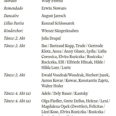
Moralès
Willy Ferenz
Remendado
Erwin Nowaro
Dancaïre
August Jaresch
Lillas Pastia
Konrad Schlossarek
Kinderchor:
Wiener Sängerknaben
Tänze: 2. Akt
Julia Drapal
Tänze: 2. Akt
Ilse / Ilsetraud Kopp
,
Trude / Gertrude
Klotz
,
Anna / Anny Glaser
,
Lydia / Lidia
Coronica
,
Elvira Ruziczka / Rusiczka /
Ruciczka
,
Elfi / Elfriede Hlinak
,
Hilde /
Hilda Lurz / Lurtz
Tänze: 2. Akt
Ewald Vondrak/Wondrak
,
Herbert Juzek
,
Anton Kovar / Kowar
,
Konstantin Zajetz
,
Walter Hofer
Tänze: 4. Akt (a)
Adele / Dely Bauer / Kautsky
Tänze: 4. Akt (a)
Olga Fiedler
,
Grete Dellus
,
Helene / Leni /
Magdalena Opek (Zwettler)
,
Felicitas /
Lizzi Kose
,
Elvira Ruziczka / Rusiczka /