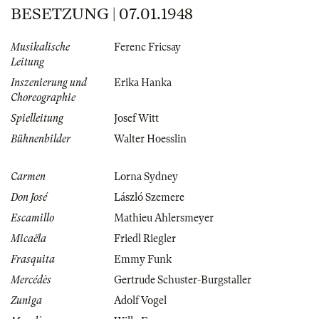
BESETZUNG | 07.01.1948
Musikalische
Ferenc Fricsay
Leitung
Inszenierung und
Erika Hanka
Choreographie
Spielleitung
Josef Witt
Bühnenbilder
Walter Hoesslin
Carmen
Lorna Sydney
Don José
László Szemere
Escamillo
Mathieu Ahlersmeyer
Micaëla
Friedl Riegler
Frasquita
Emmy Funk
Mercédès
Gertrude Schuster-Burgstaller
Zuniga
Adolf Vogel