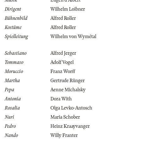
Musik
Eugen d'Albert
Dirigent
Wilhelm Loibner
Bühnenbild
Alfred Roller
Kostüme
Alfred Roller
Spielleitung
Wilhelm von Wymétal
Sebastiano
Alfred Jerger
Tommaso
Adolf Vogel
Moruccio
Franz Worff
Martha
Gertrude Rünger
Pepa
Aenne Michalsky
Antonia
Dora With
Rosalia
Olga Levko-Antosch
Nuri
Maria Schober
Pedro
Heinz Kraayvanger
Nando
Willy Franter