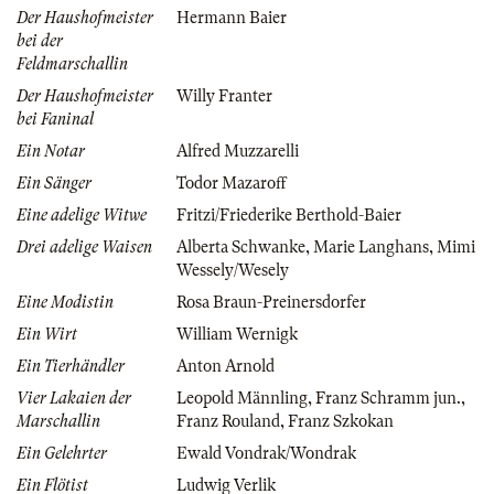
Der Haushofmeister
Hermann Baier
bei der
Feldmarschallin
Der Haushofmeister
Willy Franter
bei Faninal
Ein Notar
Alfred Muzzarelli
Ein Sänger
Todor Mazaroff
Eine adelige Witwe
Fritzi/Friederike Berthold-Baier
Drei adelige Waisen
Alberta Schwanke
,
Marie Langhans
,
Mimi
Wessely/Wesely
Eine Modistin
Rosa Braun-Preinersdorfer
Ein Wirt
William Wernigk
Ein Tierhändler
Anton Arnold
Vier Lakaien der
Leopold Männling
,
Franz Schramm jun.
,
Marschallin
Franz Rouland
,
Franz Szkokan
Ein Gelehrter
Ewald Vondrak/Wondrak
Ein Flötist
Ludwig Verlik