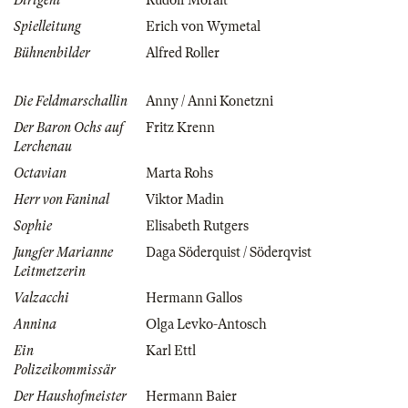
Dirigent
Rudolf Moralt
Spielleitung
Erich von Wymetal
Bühnenbilder
Alfred Roller
Die Feldmarschallin
Anny / Anni Konetzni
Der Baron Ochs auf
Fritz Krenn
Lerchenau
Octavian
Marta Rohs
Herr von Faninal
Viktor Madin
Sophie
Elisabeth Rutgers
Jungfer Marianne
Daga Söderquist / Söderqvist
Leitmetzerin
Valzacchi
Hermann Gallos
Annina
Olga Levko-Antosch
Ein
Karl Ettl
Polizeikommissär
Der Haushofmeister
Hermann Baier