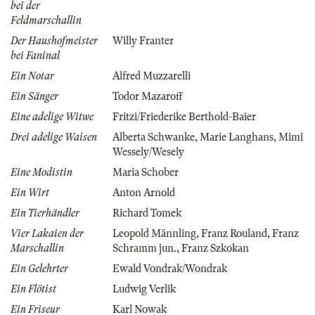
bei der
Feldmarschallin
Der Haushofmeister
Willy Franter
bei Faninal
Ein Notar
Alfred Muzzarelli
Ein Sänger
Todor Mazaroff
Eine adelige Witwe
Fritzi/Friederike Berthold-Baier
Drei adelige Waisen
Alberta Schwanke
,
Marie Langhans
,
Mimi
Wessely/Wesely
Eine Modistin
Maria Schober
Ein Wirt
Anton Arnold
Ein Tierhändler
Richard Tomek
Vier Lakaien der
Leopold Männling
,
Franz Rouland
,
Franz
Marschallin
Schramm jun.
,
Franz Szkokan
Ein Gelehrter
Ewald Vondrak/Wondrak
Ein Flötist
Ludwig Verlik
Ein Friseur
Karl Nowak