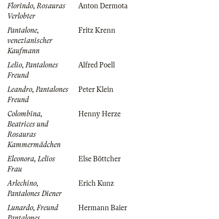
Florindo, Rosauras
Anton Dermota
Verlobter
Pantalone,
Fritz Krenn
venezianischer
Kaufmann
Lelio, Pantalones
Alfred Poell
Freund
Leandro, Pantalones
Peter Klein
Freund
Colombina,
Henny Herze
Beatrices und
Rosauras
Kammermädchen
Eleonora, Lelios
Else Böttcher
Frau
Arlechino,
Erich Kunz
Pantalones Diener
Lunardo, Freund
Hermann Baier
Pantalones